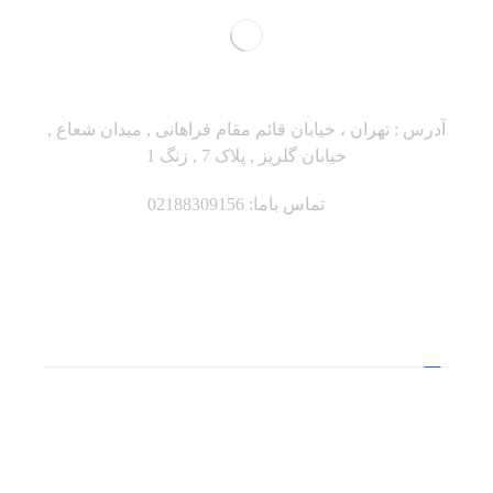
آدرس : تهران ، خیابان قائم مقام فراهانی , میدان شعاع ,
خیابان گلریز , پلاک 7 , زنگ 1
تماس باما: 02188309156
دسترسی سریع
منابع
نکات و ابزارها
آرشیوها