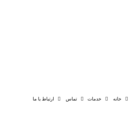
۱۷
با ما
ه
پنج شنبه
۹ الی
پیشخوا
پشتیبان
۱۳
ن
ی
جمعه
پشتیبانی
تکنولوژ
هاستین
با تیکت
ی
گ
ژوئن 10, 2017
سوالا
ت
متداول
خانه
خدمات
تماس
ارتباط با ما
© کلیه حقوق وب سایت برای پرشیا سیستم محفوظ است
طراحی توسط
تیم آدرا وب
تماس با ما
قوانین سایت