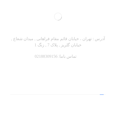
آدرس : تهران ، خیابان قائم مقام فراهانی , میدان شعاع ,
خیابان گلریز , پلاک 7 , زنگ 1
تماس باما: 02188309156
دسترسی سریع
منابع
نکات و ابزارها